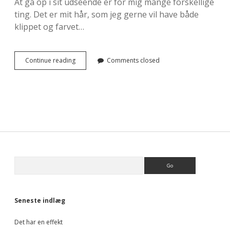
At gå op i sit udseende er for mig mange forskellige
ting. Det er mit hår, som jeg gerne vil have både
klippet og farvet…
Undertøj,
Continue reading
Comments closed
der
bare
sidder
perfekt
Sidebar
Search
Seneste indlæg
Det har en effekt