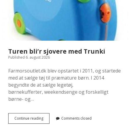
Turen bli’r sjovere med Trunki
Published 6. august 2026
Farmorsoutlet.dk blev opstartet i 2011, og startede
med at sælge tøj til præmature børn. I 2014
begyndte de at sælge legetøj,
børnekufferter, weekendsenge og forskelligt
børne- og…
Turen
Continue reading
Comments closed
bli’r
sjovere