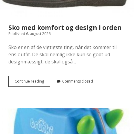
Sko med komfort og design i orden
Published 6. august 2026
Sko er en af de vigtigste ting, når det kommer til
ens outfit. De skal nemlig ikke kun se godt ud
designmæssigt, de skal også…
Sko
Continue reading
Comments closed
med
komfort
og
design
i
orden