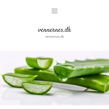
open
menu
vennernes.dk
vennernes.dk